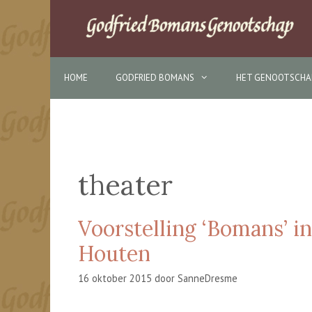
Ga
naar
de
inhoud
HOME
GODFRIED BOMANS
HET GENOOTSCHA
theater
Voorstelling ‘Bomans’ in
Houten
16 oktober 2015
door
SanneDresme