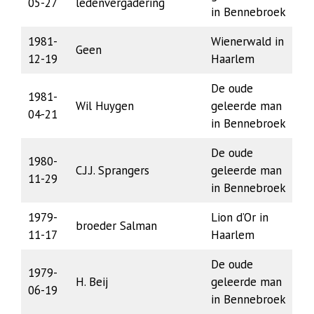
05-27
ledenvergadering
in Bennebroek
1981-
Wienerwald in
Geen
12-19
Haarlem
De oude
1981-
Wil Huygen
geleerde man
04-21
in Bennebroek
De oude
1980-
C.J.J. Sprangers
geleerde man
11-29
in Bennebroek
1979-
Lion d’Or in
broeder Salman
11-17
Haarlem
De oude
1979-
H. Beij
geleerde man
06-19
in Bennebroek