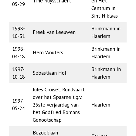
Tine Ruysschaert
en Het
05-29
Centrum in
Sint Niklaas
1998-
Brinkmann in
Freek van Leeuwen
10-31
Haarlem
1998-
Brinkmann in
Hero Wouters
04-18
Haarlem
1997-
Brinkmann In
Sebastiaan Hol
10-18
Haarlem
Jules Croiset. Rondvaart
over het Spaarne t.g.v.
1997-
25ste verjaardag van
Haarlem
05-24
het Godfried Bomans
Genootschap
Bezoek aan