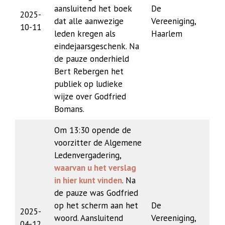
aansluitend het boek
De
2025-
dat alle aanwezige
Vereeniging,
10-11
leden kregen als
Haarlem
eindejaarsgeschenk. Na
de pauze onderhield
Bert Rebergen het
publiek op ludieke
wijze over Godfried
Bomans.
Om 13:30 opende de
voorzitter de Algemene
Ledenvergadering,
waarvan u het verslag
in hier kunt vinden
. Na
de pauze was Godfried
op het scherm aan het
De
2025-
woord. Aansluitend
Vereeniging,
04-12