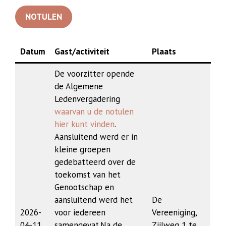
NOTULEN
Datum
Gast/activiteit
Plaats
De voorzitter opende
de Algemene
Ledenvergadering
waarvan u de notulen
hier kunt vinden
.
Aansluitend werd er in
kleine groepen
gedebatteerd over de
toekomst van het
Genootschap en
aansluitend werd het
De
2026-
voor iedereen
Vereeniging,
04-11
samengevat.Na de
Zijlweg 1 te