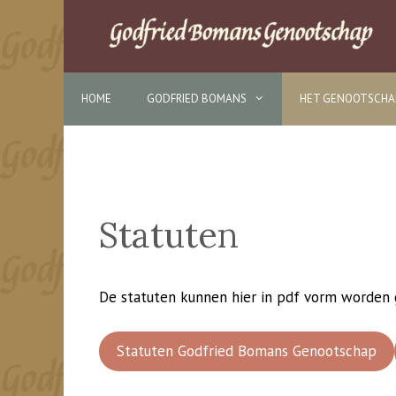
Ga
naar
de
inhoud
HOME
GODFRIED BOMANS
HET GENOOTSCHA
Statuten
De statuten kunnen hier in pdf vorm worden 
Statuten Godfried Bomans Genootschap