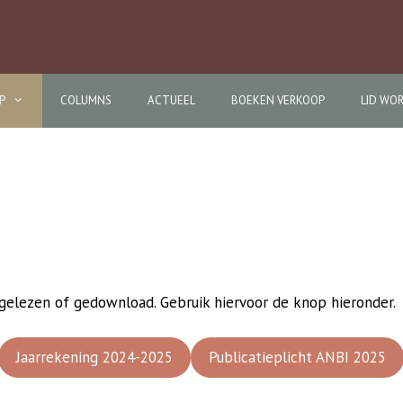
P
COLUMNS
ACTUEEL
BOEKEN VERKOOP
LID WO
gelezen of gedownload. Gebruik hiervoor de knop hieronder.
Jaarrekening 2024-2025
Publicatieplicht ANBI 2025