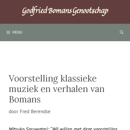
Ga
naar
de
inhoud
MENU
Voorstelling klassieke
muziek en verhalen van
Bomans
door
Fred Berendse
Mitsuko Saruwatari: “Wij willen met deze voorstelling