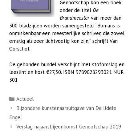
Genootschap kon een boek
onder de titel
De
Brandmeester
van meer dan
300 bladzijden worden samengesteld. “Bomans is
onmiskenbaar een meesterlijke schrijver, die zowel
ernstig als zeer lichtvoetig kon zijn,” schrijft Van
Oorschot.
De gebonden bundel verschijnt met stofomslag en
leeslint en kost €27,50. ISBN 9789028293021 NUR
301
Categorieën
Actueel
Bijzondere kunstenaarsuitgave van De IJdele
Engel
Verslag najaarsbijeenkomst Genootschap 2019