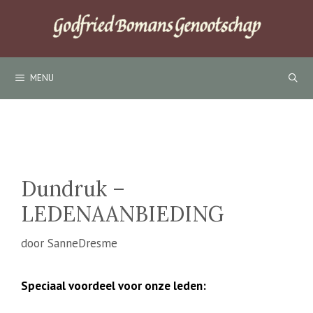
Ga
naar
de
inhoud
MENU
Dundruk –
LEDENAANBIEDING
door
SanneDresme
Speciaal voordeel voor onze leden: