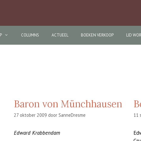
P
COLUMNS
ACTUEEL
BOEKEN VERKOOP
LID WO
Baron von Münchhausen
B
27 oktober 2009
door
SanneDresme
11 
Edward Krabbendam
Edw
Cru