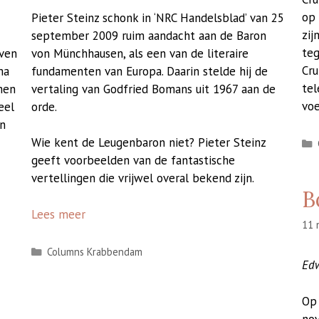
op 
Pieter Steinz schonk in ‘NRC Handelsblad’ van 25
zij
september 2009 ruim aandacht aan de Baron
teg
von Münchhausen, als een van de literaire
even
Cru
fundamenten van Europa. Daarin stelde hij de
ma
tel
vertaling van Godfried Bomans uit 1967 aan de
men
vo
orde.
eel
en
Wie kent de Leugenbaron niet? Pieter Steinz
geeft voorbeelden van de fantastische
vertellingen die vrijwel overal bekend zijn.
B
Lees meer
11 
Categorieën
Columns Krabbendam
Ed
Op
no