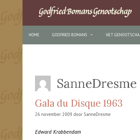
Ga
naar
de
inhoud
HOME
GODFRIED BOMANS
HET GENOOTSCHA
SanneDresme
Gala du Disque 1963
26 november 2009
door
SanneDresme
Edward Krabbendam