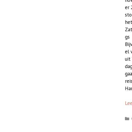
er 
sto
he
Za
gs
Bij
el 
uit
dag
gaa
rei
Han
Le