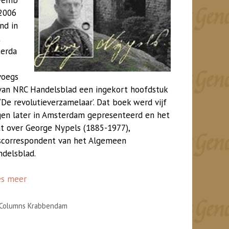
2006
nd in
t
terda
voegs
van NRC Handelsblad een ingekort hoofdstuk
 ‘De revolutieverzamelaar’. Dat boek werd vijf
en later in Amsterdam gepresenteerd en het
t over George Nypels (1885-1977),
scorrespondent van het Algemeen
delsblad.
es meer
Categorieën
Columns Krabbendam