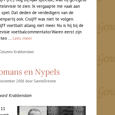
televisie te zien. Ik vergaapte me vaak aan
n spel. Dat deden de verdedigers van de
enpartij ook. Cruijff was niet te volgen.
ijff voetbalt allang niet meer. Nu is hij bij de
evisie voetbalcommentator.Waren eerst zijn
eten …
Lees meer
Categorieën
Columns Krabbendam
omans en Nypels
november 2006
door
SanneDresme
ward Krabbendam
 11
vemb