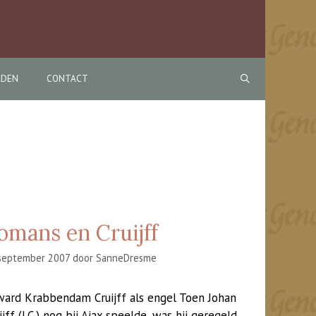
RDEN
CONTACT
omans en Cruijff
september 2007
door
SanneDresme
ard Krabbendam Cruijff als engel Toen Johan
ijff (J.C.) nog bij Ajax speelde, was hij geregeld