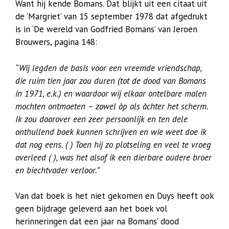
Want hij kende Bomans. Dat blijkt uit een citaat uit
de ‘Margriet’ van 15 september 1978 dat afgedrukt
is in ‘De wereld van Godfried Bomans’ van Jeroen
Brouwers, pagina 148:
“Wij legden de basis voor een vreemde vriendschap,
die ruim tien jaar zou duren (tot de dood van Bomans
in 1971, e.k.) en waardoor wij elkaar ontelbare malen
mochten ontmoeten – zowel òp als àchter het scherm.
Ik zou daarover een zeer persoonlijk en ten dele
onthullend boek kunnen schrijven en wie weet doe ik
dat nog eens. ( ) Toen hij zo plotseling en veel te vroeg
overleed ( ), was het alsof ik een dierbare oudere broer
en biechtvader verloor.”
Van dat boek is het niet gekomen en Duys heeft ook
geen bijdrage geleverd aan het boek vol
herinneringen dat een jaar na Bomans’ dood