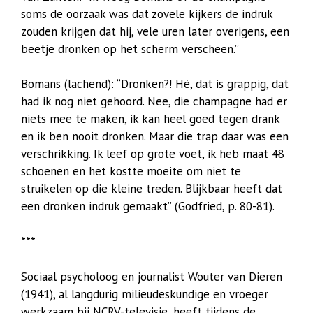
soms de oorzaak was dat zovele kijkers de indruk
zouden krijgen dat hij, vele uren later overigens, een
beetje dronken op het scherm verscheen.”
Bomans (lachend): “Dronken?! Hé, dat is grappig, dat
had ik nog niet gehoord. Nee, die champagne had er
niets mee te maken, ik kan heel goed tegen drank
en ik ben nooit dronken. Maar die trap daar was een
verschrikking. Ik leef op grote voet, ik heb maat 48
schoenen en het kostte moeite om niet te
struikelen op die kleine treden. Blijkbaar heeft dat
een dronken indruk gemaakt” (Godfried, p. 80-81).
***
Sociaal psycholoog en journalist Wouter van Dieren
(1941), al langdurig milieudeskundige en vroeger
werkzaam bij NCRV-televisie, heeft tijdens de