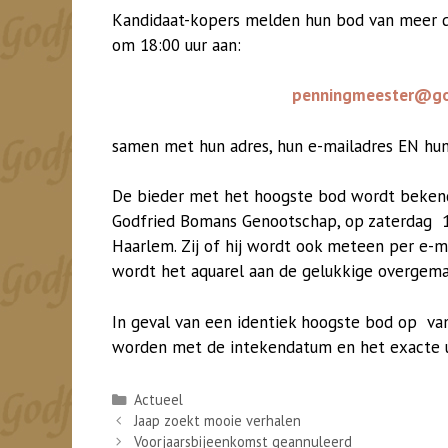
Kandidaat-kopers melden hun bod van meer da
om 18:00 uur aan:
penningmeester@go
samen met hun adres, hun e-mailadres EN hu
De bieder met het hoogste bod wordt bekend
Godfried Bomans Genootschap, op zaterdag 18 
Haarlem. Zij of hij wordt ook meteen per e-m
wordt het aquarel aan de gelukkige overgema
In geval van een identiek hoogste bod op van
worden met de intekendatum en het exacte 
Categorieën
Actueel
Jaap zoekt mooie verhalen
Voorjaarsbijeenkomst geannuleerd