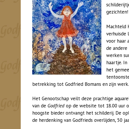
schilderij
gezichten!
Machteld H
verhuisde 
voor haar a
de andere 
werken sur
haartje. I
het gemee
tentoonste
betrekking tot Godfried Bomans en zijn werk.
Het Genootschap veilt deze prachtige aquarel 
van de
Godfried
op de website tot 18.00 uur op
hoogste bieder ontvangt het schilderij. De 
de herdenking van Godfrieds overlijden, 50 ja