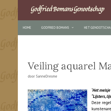
Ga
naar
de
inhoud
HOME
GODFRIED BOMANS
HET GENOOTSCHA
Veiling aquarel 
door
SanneDresme
‘Het meisje
“Lijsters, li
Deze regel
kunstenar