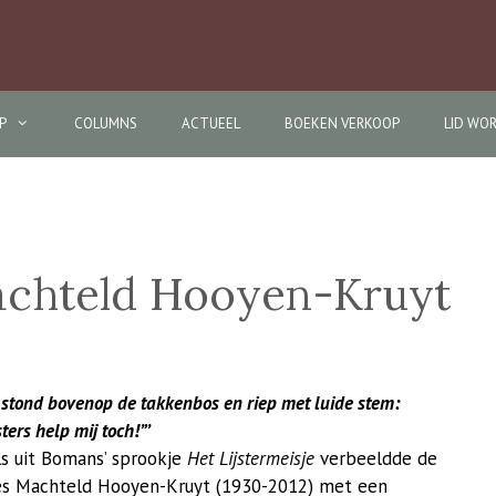
P
COLUMNS
ACTUEEL
BOEKEN VERKOOP
LID WO
Machteld Hooyen-Kruyt
 stond bovenop de takkenbos en riep met luide stem:
jsters help mij toch!”’
s uit Bomans’ sprookje
Het Lijstermeisje
verbeeldde de
es Machteld Hooyen-Kruyt (1930-2012) met een